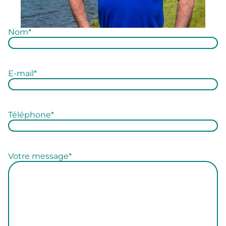
Nom
*
N
o
m
E-mail
*
Téléphone
*
Votre message
*