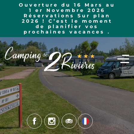
Ouverture du 16 Mars au
1 er Novembre 2026
Réservations Sur plan
2026 ! C’est le moment
de planifier vos
Locatifs
Activités nature et Avenue
prochaines vacances .
verte
Emplacements
Dieppe
Tarifs
Visites et sorties
Accueil vélo