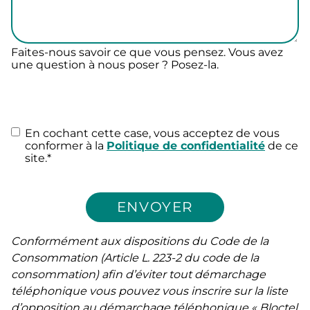
Faites-nous savoir ce que vous pensez. Vous avez
une question à nous poser ? Posez-la.
c
a
p
R
En cochant cette case, vous acceptez de vous
t
G
conformer à la
Politique de confidentialité
de ce
c
P
site.
*
h
D
a
*
Conformément aux dispositions du Code de la
Consommation (Article L. 223-2 du code de la
consommation) afin d’éviter tout démarchage
téléphonique vous pouvez vous inscrire sur la liste
d’opposition au démarchage téléphonique « Bloctel